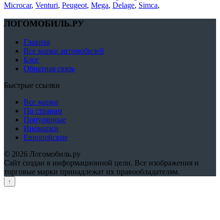
Microcar
,
Venturi
,
Peugeot
,
Mega
,
Delage
,
Simca
,
ЛОГОМОБИЛЬ.РУ
Главная
Все марки автомобилей
Блог
Обратная связь
Быстрые ссылки
Все марки
По странам
Популярные
Иномарки
Европейские
© 2026 Логомобиль.ру
Сайт создан в информационной цели. Все изображения и
торговые марки принадлежат их правообладателям.