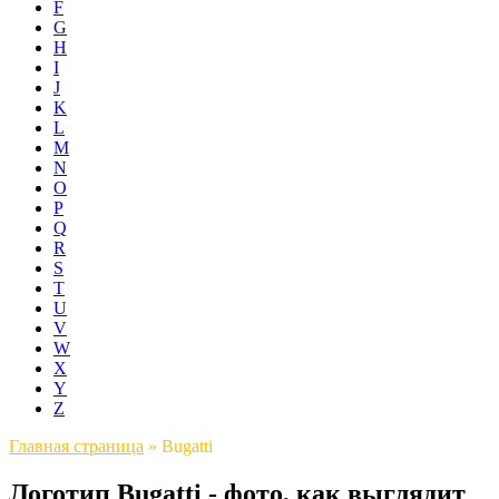
F
G
H
I
J
K
L
M
N
O
P
Q
R
S
T
U
V
W
X
Y
Z
Главная страница
»
Bugatti
Логотип Bugatti - фото, как выглядит