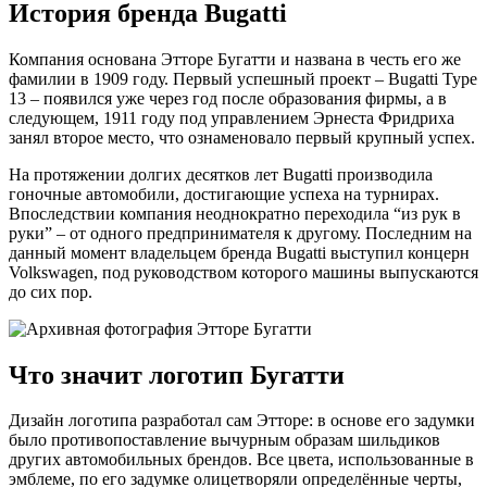
История бренда Bugatti
Компания основана Этторе Бугатти и названа в честь его же
фамилии в 1909 году. Первый успешный проект – Bugatti Type
13 – появился уже через год после образования фирмы, а в
следующем, 1911 году под управлением Эрнеста Фридриха
занял второе место, что ознаменовало первый крупный успех.
На протяжении долгих десятков лет Bugatti производила
гоночные автомобили, достигающие успеха на турнирах.
Впоследствии компания неоднократно переходила “из рук в
руки” – от одного предпринимателя к другому. Последним на
данный момент владельцем бренда Bugatti выступил концерн
Volkswagen, под руководством которого машины выпускаются
до сих пор.
Что значит логотип Бугатти
Дизайн логотипа разработал сам Этторе: в основе его задумки
было противопоставление вычурным образам шильдиков
других автомобильных брендов. Все цвета, использованные в
эмблеме, по его задумке олицетворяли определённые черты,