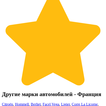
Другие марки автомобилей - Франция
Citroën
,
Hommell
,
Berliet
,
Facel Vega
,
Ligier
,
Corre La Licorne
,