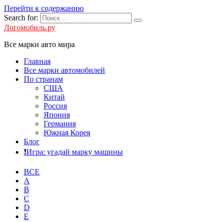
Перейти к содержанию
Search for:
Логомобиль.ру
Все марки авто мира
Главная
Все марки автомобилей
По странам
США
Китай
Россия
Япония
Германия
Южная Корея
Блог
❗️Игра: угадай марку машины
ВСЕ
A
B
C
D
E