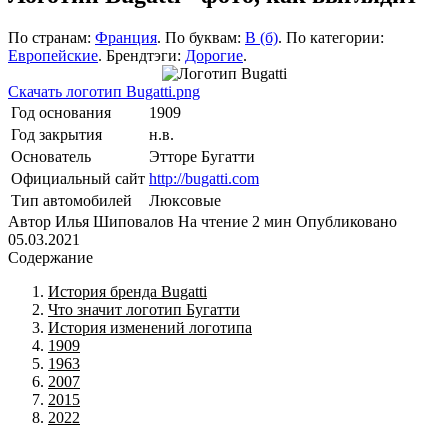
По странам:
Франция
. По буквам:
B (б)
. По категории:
Европейские
. Брендтэги:
Дорогие
.
Скачать логотип Bugatti.png
Год основания
1909
Год закрытия
н.в.
Основатель
Этторе Бугатти
Официальный сайт
http://bugatti.com
Тип автомобилей
Люксовые
Автор
Илья Шиповалов
На чтение
2 мин
Опубликовано
05.03.2021
Содержание
История бренда Bugatti
Что значит логотип Бугатти
История изменений логотипа
1909
1963
2007
2015
2022