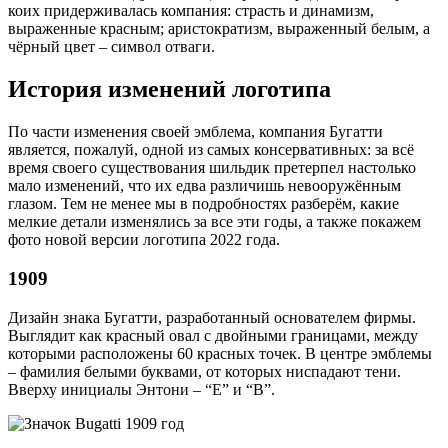
коих придерживалась компания: страсть и динамизм,
выраженные красным; аристократизм, выраженный белым, а
чёрный цвет – символ отваги.
История изменений логотипа
По части изменения своей эмблема, компания Бугатти
является, пожалуй, одной из самых консервативных: за всё
время своего существования шильдик претерпел настолько
мало изменений, что их едва различишь невооружённым
глазом. Тем не менее мы в подробностях разберём, какие
мелкие детали изменялись за все эти годы, а также покажем
фото новой версии логотипа 2022 года.
1909
Дизайн знака Бугатти, разработанный основателем фирмы.
Выглядит как красный овал с двойными границами, между
которыми расположены 60 красных точек. В центре эмблемы
– фамилия белыми буквами, от которых ниспадают тени.
Вверху инициалы Энтони – “E” и “B”.