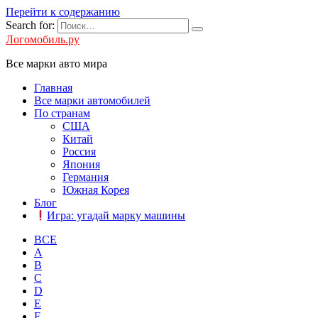
Перейти к содержанию
Search for:
Логомобиль.ру
Все марки авто мира
Главная
Все марки автомобилей
По странам
США
Китай
Россия
Япония
Германия
Южная Корея
Блог
Игра: угадай марку машины
ВСЕ
A
B
C
D
E
F