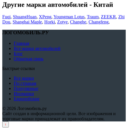
Другие марки автомобилей - Китай
Fuqi
,
ShuangHuan
,
XPeng
,
Youngman Lotus
,
Traum
,
ZEEKR
,
Zhi
Dou
,
Shanghai Maple
,
Horki
,
Zotye
,
Changhe
,
Changfeng
,
ЛОГОМОБИЛЬ.РУ
Главная
Все марки автомобилей
Блог
Обратная связь
Быстрые ссылки
Все марки
По странам
Популярные
Иномарки
Европейские
© 2026 Логомобиль.ру
Сайт создан в информационной цели. Все изображения и
торговые марки принадлежат их правообладателям.