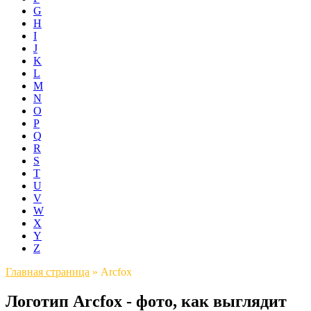
G
H
I
J
K
L
M
N
O
P
Q
R
S
T
U
V
W
X
Y
Z
Главная страница
»
Arcfox
Логотип Arcfox - фото, как выглядит