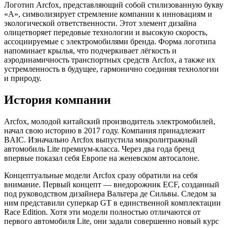
Логотип Arcfox, представляющий собой стилизованную букву
«А», символизирует стремление компании к инновациям и
экологической ответственности. Этот элемент дизайна
олицетворяет передовые технологии и высокую скорость,
ассоциируемые с электромобилями бренда. Форма логотипа
напоминает крылья, что подчеркивает лёгкость и
аэродинамичность транспортных средств Arcfox, а также их
устремленность в будущее, гармонично соединяя технологии
и природу.
История компании
Arcfox, молодой китайский производитель электромобилей,
начал свою историю в 2017 году. Компания принадлежит
BAIC. Изначально Arcfox выпустила микролитражный
автомобиль Lite премиум-класса. Через два года бренд
впервые показал себя Европе на женевском автосалоне.
Концептуальные модели Arcfox сразу обратили на себя
внимание. Первый концепт — внедорожник ECF, созданный
под руководством дизайнера Вальтера де Сильвы. Следом за
ним представили суперкар GT в единственной комплектации
Race Edition. Хотя эти модели полностью отличаются от
первого автомобиля Lite, они задали совершенно новый курс