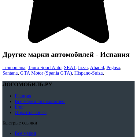
Другие марки автомобилей - Испания
Tramontana
,
Tauro Sport Auto
,
SEAT
,
Irizar
,
Abadal
,
Pegaso
,
Santana
,
GTA Motor (Spania GTA)
,
Hispano-Suiza
,
ЛОГОМОБИЛЬ.РУ
Главная
Все марки автомобилей
Блог
Обратная связь
Быстрые ссылки
Все марки