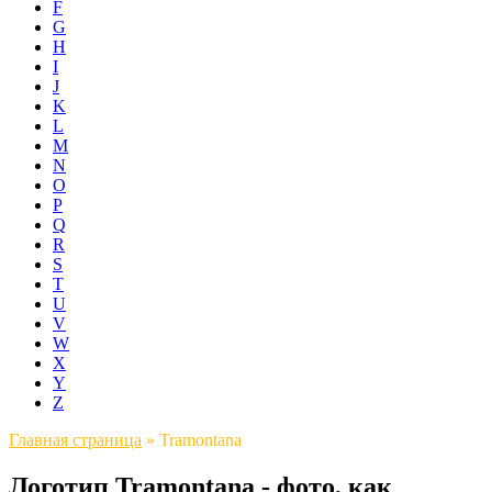
F
G
H
I
J
K
L
M
N
O
P
Q
R
S
T
U
V
W
X
Y
Z
Главная страница
»
Tramontana
Логотип Tramontana - фото, как