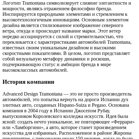
Логотип Tramontana символизирует слияние элегантности и
мощности, являясь отражением философии бренда.
Инспирируется природными элементами и стремлением к
высокотехнологичным инновациям. Основным элементом
дизайна является стилизованное изображение северного
ветра, откуда и происходит название марки. Этот ветер
нередко ассоциируется с силой и стремительностью, что
перекликается с характеристиками автомобилей Tramontana,
известных своим уникальным дизайном и высокими
скоростными показателями. В целом, логотип представляет
собой визуальную метафору динамики и роскоши,
подчеркивающую статус и амбиции бренда в мире
высококлассных автомобилей.
История компании
Advanced Design Tramontana — это не просто производитель
автомобилей, это попытка вернуть на дороги Испании дух
элитных авто, созданных Hispano-Suiza и Pegaso. Основана
компания в 2004 году в Испании Джосепом Рубау,
выпускником Королевского колледжа искусств. Идея была
ясной: создать нечто уникальное, не повторяющее «Феррари»
или «Ламборгини», а авто, которое станет произведением
искусства для избранных. Расположенное в районе Жироны
предприятие, с персоналом около 150 человек, когда-то было