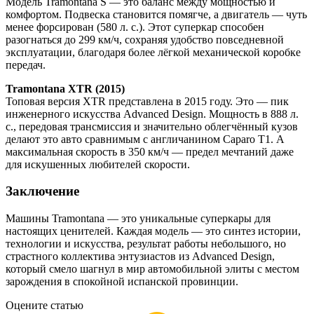
Модель Tramontana S — это баланс между мощностью и
комфортом. Подвеска становится помягче, а двигатель — чуть
менее форсирован (580 л. с.). Этот суперкар способен
разогнаться до 299 км/ч, сохраняя удобство повседневной
эксплуатации, благодаря более лёгкой механической коробке
передач.
Tramontana XTR (2015)
Топовая версия XTR представлена в 2015 году. Это — пик
инженерного искусства Advanced Design. Мощность в 888 л.
с., передовая трансмиссия и значительно облегчённый кузов
делают это авто сравнимым с англичанином Caparo T1. А
максимальная скорость в 350 км/ч — предел мечтаний даже
для искушенных любителей скорости.
Заключение
Машины Tramontana — это уникальные суперкары для
настоящих ценителей. Каждая модель — это синтез истории,
технологии и искусства, результат работы небольшого, но
страстного коллектива энтузиастов из Advanced Design,
который смело шагнул в мир автомобильной элиты с местом
зарождения в спокойной испанской провинции.
Оцените статью