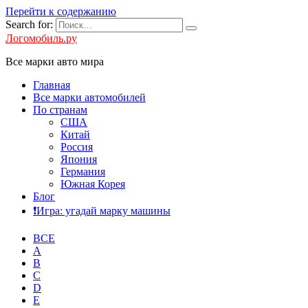
Перейти к содержанию
Search for:
Логомобиль.ру
Все марки авто мира
Главная
Все марки автомобилей
По странам
США
Китай
Россия
Япония
Германия
Южная Корея
Блог
❗️Игра: угадай марку машины
ВСЕ
A
B
C
D
E