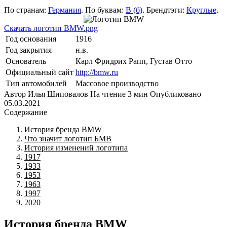
По странам:
Германия
. По буквам:
B (б)
. Брендтэги:
Круглые
.
Скачать логотип BMW.png
Год основания
1916
Год закрытия
н.в.
Основатель
Карл Фридрих Рапп, Густав Отто
Официальный сайт
http://bmw.ru
Тип автомобилей
Массовое производство
Автор
Илья Шиповалов
На чтение
3 мин
Опубликовано
05.03.2021
Содержание
История бренда BMW
Что значит логотип БМВ
История изменений логотипа
1917
1933
1953
1963
1997
2020
История бренда BMW