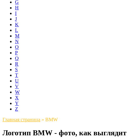
G
H
I
J
K
L
M
N
O
P
Q
R
S
T
U
V
W
X
Y
Z
Главная страница
»
BMW
Логотип BMW - фото, как выглядит