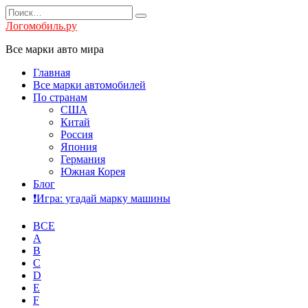
Перейти
Search
к
for:
Логомобиль.ру
содержанию
Все марки авто мира
Главная
Все марки автомобилей
По странам
США
Китай
Россия
Япония
Германия
Южная Корея
Блог
❗️Игра: угадай марку машины
ВСЕ
A
B
C
D
E
F