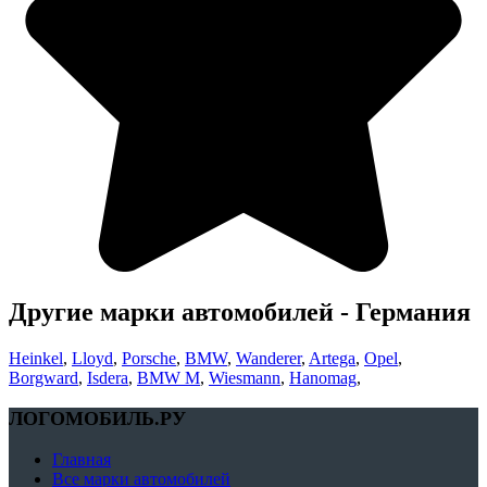
Другие марки автомобилей - Германия
Heinkel
,
Lloyd
,
Porsche
,
BMW
,
Wanderer
,
Artega
,
Opel
,
Borgward
,
Isdera
,
BMW M
,
Wiesmann
,
Hanomag
,
ЛОГОМОБИЛЬ.РУ
Главная
Все марки автомобилей