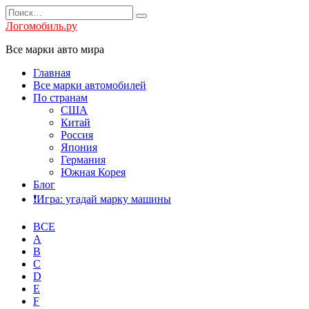
Перейти
Search
к
for:
Логомобиль.ру
содержанию
Все марки авто мира
Главная
Все марки автомобилей
По странам
США
Китай
Россия
Япония
Германия
Южная Корея
Блог
❗️Игра: угадай марку машины
ВСЕ
A
B
C
D
E
F