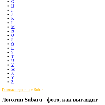
G
H
I
J
K
L
M
N
O
P
Q
R
S
T
U
V
W
X
Y
Z
Главная страница
»
Subaru
Логотип Subaru - фото, как выглядит