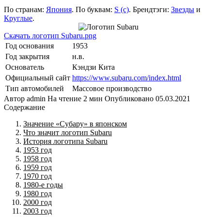
По странам:
Япония
. По буквам:
S (с)
. Брендтэги:
Звезды
и
Круглые
.
Скачать логотип Subaru.png
Год основания
1953
Год закрытия
н.в.
Основатель
Кэндзи Кита
Официальный сайт
https://www.subaru.com/index.html
Тип автомобилей
Массовое производство
Автор
admin
На чтение
2 мин
Опубликовано
05.03.2021
Содержание
Значение «Субару» в японском
Что значит логотип Subaru
История логотипа Subaru
1953 год
1958 год
1959 год
1970 год
1980-е годы
1980 год
2000 год
2003 год