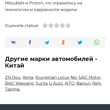
Mitsubishi и Proton, что отразилось на
технологии и надежности модели.
Оцените статью
Другие марки автомобилей -
Китай
Zhi Dou
,
Yema
,
Youngman Lotus
,
Nio
,
SAIC Motor
,
BAIC Weiwang
,
Sunra
,
Li Auto
,
AITO
,
Baojun
,
Rely
,
Tianma
,