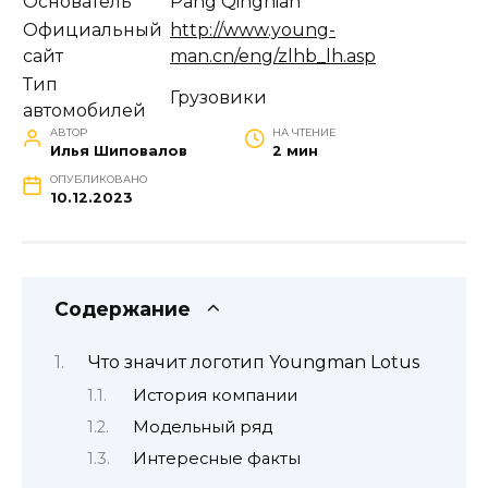
Основатель
Pang Qingnian
Официальный
http://www.young-
сайт
man.cn/eng/zlhb_lh.asp
Тип
Грузовики
автомобилей
АВТОР
НА ЧТЕНИЕ
Илья Шиповалов
2 мин
ОПУБЛИКОВАНО
10.12.2023
Содержание
Что значит логотип Youngman Lotus
История компании
Модельный ряд
Интересные факты