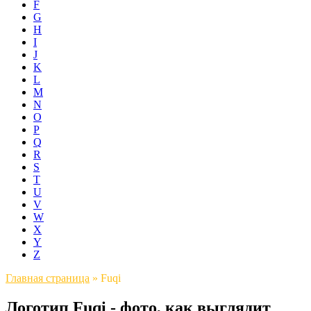
F
G
H
I
J
K
L
M
N
O
P
Q
R
S
T
U
V
W
X
Y
Z
Главная страница
»
Fuqi
Логотип Fuqi - фото, как выглядит