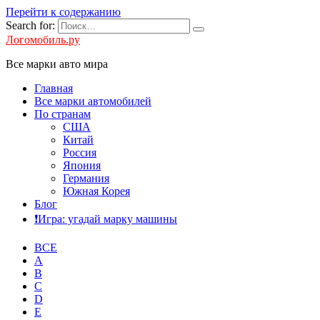
Перейти к содержанию
Search for:
Логомобиль.ру
Все марки авто мира
Главная
Все марки автомобилей
По странам
США
Китай
Россия
Япония
Германия
Южная Корея
Блог
❗️Игра: угадай марку машины
ВСЕ
A
B
C
D
E