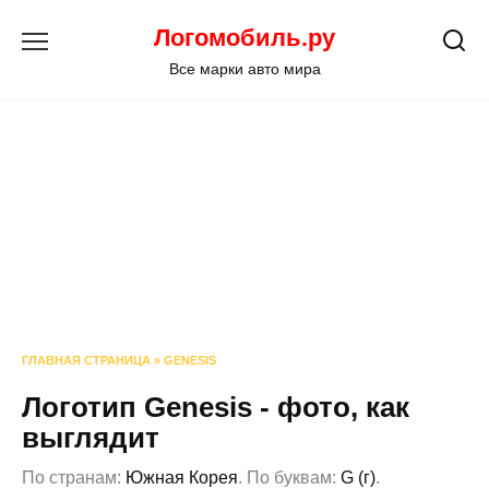
Перейти
Логомобиль.ру
к
содержанию
Все марки авто мира
ГЛАВНАЯ СТРАНИЦА
»
GENESIS
Логотип Genesis - фото, как
выглядит
По странам:
Южная Корея
. По буквам:
G (г)
.