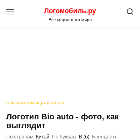
Перейти
Логомобиль.ру
к
содержанию
Все марки авто мира
ГЛАВНАЯ СТРАНИЦА
»
BIO AUTO
Логотип Bio auto - фото, как
выглядит
По странам:
Китай
. По буквам:
B (б)
. Брендтэги: