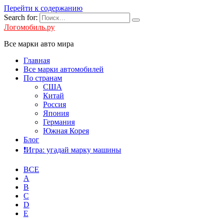
Перейти к содержанию
Search for:
Логомобиль.ру
Все марки авто мира
Главная
Все марки автомобилей
По странам
США
Китай
Россия
Япония
Германия
Южная Корея
Блог
❗️Игра: угадай марку машины
ВСЕ
A
B
C
D
E