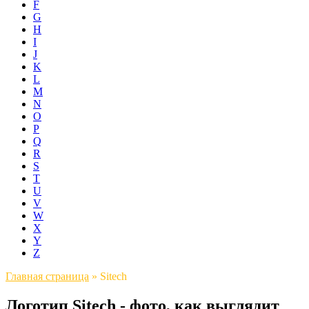
F
G
H
I
J
K
L
M
N
O
P
Q
R
S
T
U
V
W
X
Y
Z
Главная страница
»
Sitech
Логотип Sitech - фото, как выглядит