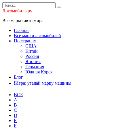
Перейти
Search
к
for:
Логомобиль.ру
содержанию
Все марки авто мира
Главная
Все марки автомобилей
По странам
США
Китай
Россия
Япония
Германия
Южная Корея
Блог
❗️Игра: угадай марку машины
ВСЕ
A
B
C
D
E
F