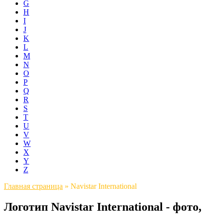
G
H
I
J
K
L
M
N
O
P
Q
R
S
T
U
V
W
X
Y
Z
Главная страница
»
Navistar International
Логотип Navistar International - фото,