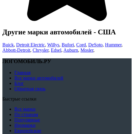
Другие марки автомобилей - США
Buick
,
Detroit Electric
,
Willys
,
Bufori
,
Cord
,
DeSoto
,
Hummer
,
Abbott-Detroit
,
Chrysler
,
Edsel
,
Auburn
,
Mosler
,
ЛОГОМОБИЛЬ.РУ
Главная
Все марки автомобилей
Блог
Обратная связь
Быстрые ссылки
Все марки
По странам
Популярные
Иномарки
Европейские