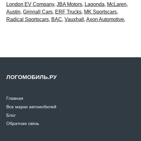
London EV Company
,
JBA Motors
,
Lagonda
,
McLaren
,
Austin
,
Grinnall Cars
,
ERF Trucks
,
MK Sportscars
,
Radical Sportscars
,
BAC
,
Vauxhall
,
Axon Automotive
,
ЛОГОМОБИЛЬ.РУ
Главная
Все марки автомобилей
Блог
Обратная связь