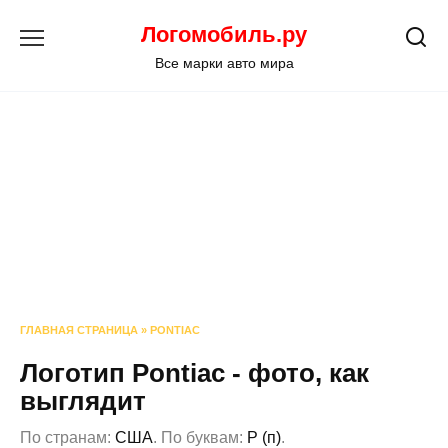
Перейти
Логомобиль.ру
к
содержанию
Все марки авто мира
ГЛАВНАЯ СТРАНИЦА
»
PONTIAC
Логотип Pontiac - фото, как
выглядит
По странам:
США
. По буквам:
P (п)
.