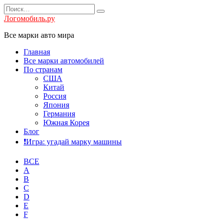
Перейти
Search
к
for:
Логомобиль.ру
содержанию
Все марки авто мира
Главная
Все марки автомобилей
По странам
США
Китай
Россия
Япония
Германия
Южная Корея
Блог
❗️Игра: угадай марку машины
ВСЕ
A
B
C
D
E
F