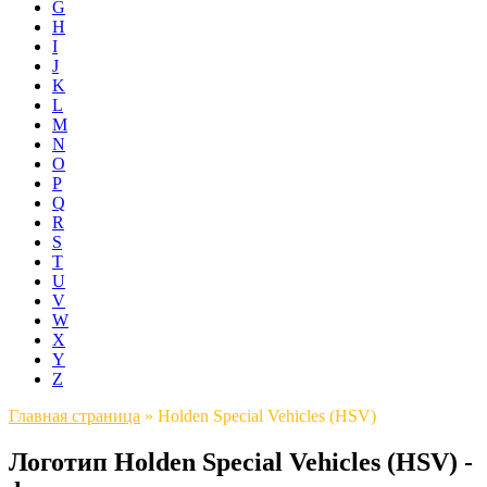
G
H
I
J
K
L
M
N
O
P
Q
R
S
T
U
V
W
X
Y
Z
Главная страница
»
Holden Special Vehicles (HSV)
Логотип Holden Special Vehicles (HSV) -