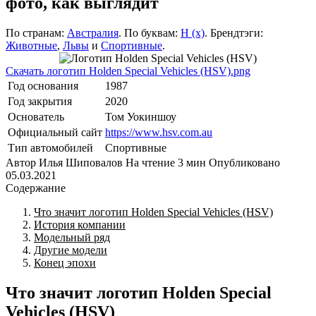
фото, как выглядит
По странам:
Австралия
. По буквам:
H (х)
. Брендтэги:
Животные
,
Львы
и
Спортивные
.
Скачать логотип Holden Special Vehicles (HSV).png
Год основания
1987
Год закрытия
2020
Основатель
Том Уокиншоу
Официальный сайт
https://www.hsv.com.au
Тип автомобилей
Спортивные
Автор
Илья Шиповалов
На чтение
3 мин
Опубликовано
05.03.2021
Содержание
Что значит логотип Holden Special Vehicles (HSV)
История компании
Модельный ряд
Другие модели
Конец эпохи
Что значит логотип Holden Special
Vehicles (HSV)