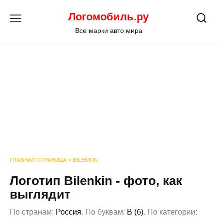
Перейти
Логомобиль.ру
к
содержанию
Все марки авто мира
ГЛАВНАЯ СТРАНИЦА
»
BILENKIN
Логотип Bilenkin - фото, как
выглядит
По странам:
Россия
. По буквам:
B (б)
. По категории: