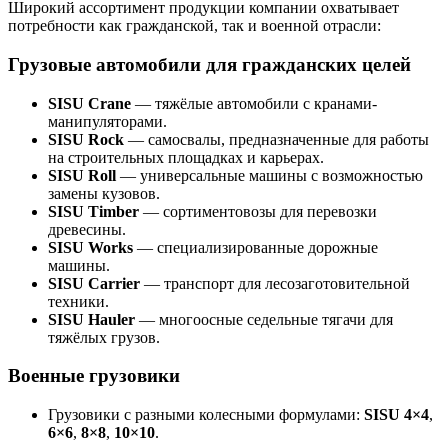
Широкий ассортимент продукции компании охватывает
потребности как гражданской, так и военной отрасли:
Грузовые автомобили для гражданских целей
SISU Crane
— тяжёлые автомобили с кранами-
манипуляторами.
SISU Rock
— самосвалы, предназначенные для работы
на строительных площадках и карьерах.
SISU Roll
— универсальные машины с возможностью
замены кузовов.
SISU Timber
— сортиментовозы для перевозки
древесины.
SISU Works
— специализированные дорожные
машины.
SISU Carrier
— транспорт для лесозаготовительной
техники.
SISU Hauler
— многоосные седельные тягачи для
тяжёлых грузов.
Военные грузовики
Грузовики с разными колесными формулами:
SISU 4×4
,
6×6
,
8×8
,
10×10
.