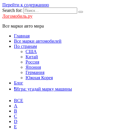
Перейти к содержанию
Search for:
Логомобиль.ру
Все марки авто мира
Главная
Все марки автомобилей
По странам
США
Китай
Россия
Япония
Германия
Южная Корея
Блог
❗️Игра: угадай марку машины
ВСЕ
A
B
C
D
E