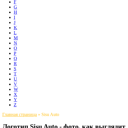
F
G
H
I
J
K
L
M
N
O
P
Q
R
S
T
U
V
W
X
Y
Z
Главная страница
»
Sisu Auto
Логотип Sisu Auto - фото, как выглядит